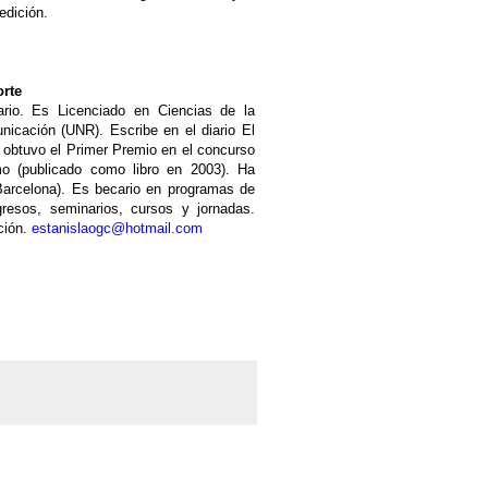
 edición.
orte
ario. Es Licenciado en Ciencias de la
cación (UNR). Escribe en el diario El
2 obtuvo el Primer Premio en el concurso
o (publicado como libro en 2003). Ha
 Barcelona). Es becario en programas de
resos, seminarios, cursos y jornadas.
ción.
estanislaogc@hotmail.com