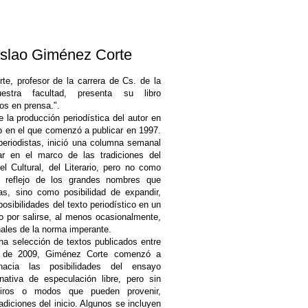
islao Giménez Corte
te, profesor de la carrera de Cs. de la
stra facultad, presenta su libro
os en prensa.".
 la producción periodística del autor en
dio en el que comenzó a publicar en 1997.
periodistas, inició una columna semanal
ar en el marco de las tradiciones del
el Cultural, del Literario, pero no como
 reflejo de los grandes nombres que
ias, sino como posibilidad de expandir,
posibilidades del texto periodístico en un
eo por salirse, al menos ocasionalmente,
onales de la norma imperante.
na selección de textos publicados entre
r de 2009, Giménez Corte comenzó a
hacia las posibilidades del ensayo
rnativa de especulación libre, pero sin
giros o modos que pueden provenir,
radiciones del inicio. Algunos se incluyen