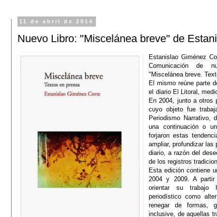
11 de abril de 2014
Nuevo Libro: "Miscelánea breve" de Estan
Estanislao Giménez Cor
Comunicación de nue
"Miscelánea breve. Text
El mismo reúne parte de
el diario El Litoral, me
En 2004, junto a otros 
cuyo objeto fue trabaj
Periodismo Narrativo, d
una continuación o un
forjaron estas tendenc
ampliar, profundizar las 
diario, a razón del des
de los registros tradici
Esta edición contiene u
2004 y 2009. A parti
orientar su trabajo 
periodístico como alte
renegar de formas, 
inclusive, de aquellas t