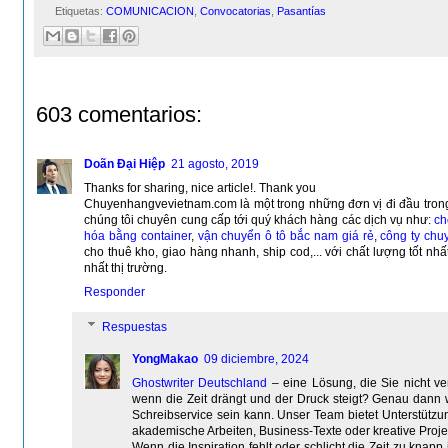
Etiquetas:
COMUNICACION
,
Convocatorias
,
Pasantías
603 comentarios:
Doãn Đại Hiệp
21 agosto, 2019
Thanks for sharing, nice article!. Thank you
Chuyenhangvevietnam.com là một trong những đơn vị đi đầu trong
chúng tôi chuyên cung cấp tới quý khách hàng các dịch vụ như:
ch
hóa bằng container
,
vận chuyển ô tô bắc nam giá rẻ
,
công ty chu
cho thuê kho, giao hàng nhanh, ship cod,... với chất lượng tốt nhấ
nhất thị trường.
Responder
Respuestas
YongMakao
09 diciembre, 2024
Ghostwriter Deutschland
– eine Lösung, die Sie nicht ve
wenn die Zeit drängt und der Druck steigt? Genau dann wir
Schreibservice sein kann. Unser Team bietet Unterstützun
akademische Arbeiten, Business-Texte oder kreative Proje
Wenn die Inspiration fehlt oder schlicht die Zeit zu knapp 