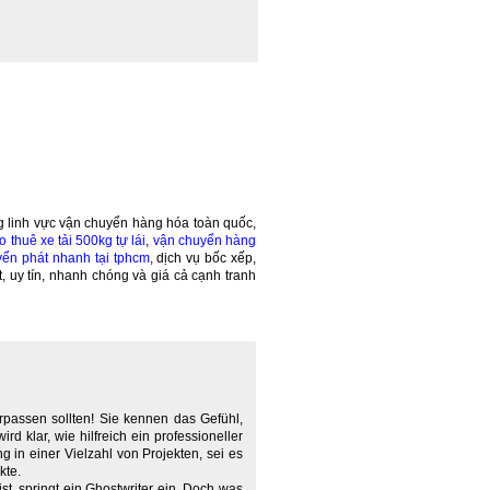
 linh vực vận chuyển hàng hóa toàn quốc,
o thuê xe tải 500kg tự lái
,
vận chuyển hàng
yển phát nhanh tại tphcm
, dịch vụ bốc xếp,
t, uy tín, nhanh chóng và giá cả cạnh tranh
rpassen sollten! Sie kennen das Gefühl,
d klar, wie hilfreich ein professioneller
g in einer Vielzahl von Projekten, sei es
kte.
ist, springt ein Ghostwriter ein. Doch was