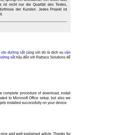
ist nicht nur die Qualität des Textes,
ürfnisse der Kunden. Jedes Projekt ist
t.
 oto đường sắt
cùng với đó là dịch vụ
vận
đường sắt
hãy đến với Ratraco Solutions để
he complete procedure of download, install
ted to Microsoft Office setup, but also we
gets installed successfully on your device.
y nice and well-explained article. Thanks for