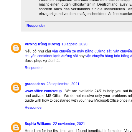
macht einen guten Ghostwriter in Deutschland aus? Es 
sondern auch das Verständnis für die individuellen Bed
einzigartig und verdient maßgeschneiderte Aufmerksamkei
Responder
Vương Trùng Dương
18 agosto, 2020
Nếu có nhu cầu
vận chuyển xe máy bằng đường sắt
,
vận chuyển
chuyển container lạnh đường sắt
hay
vận chuyển hàng hóa bằng 
được phục vụ tốt nhất.
Responder
graceedens
28 septiembre, 2021
www.office.com/setup
- We are available 24/7 to help you out t
and activate MS Office. We do not resolve only your problems rela
guide with how to get started with your new Microsoft Office once it 
Responder
Sophia Williams
22 noviembre, 2021
Here I am for the first time, and I found beneficial information. Ver