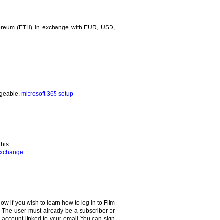
thereum (ETH) in exchange with EUR, USD,
dgeable.
microsoft 365 setup
this.
exchange
w if you wish to learn how to log in to Film
. The user must already be a subscriber or
an account linked to your email You can sign