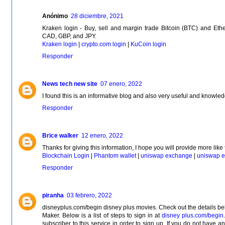
Anónimo
28 diciembre, 2021
Kraken login - Buy, sell and margin trade Bitcoin (BTC) and E
CAD, GBP, and JPY.
Kraken login
|
crypto.com login
|
KuCoin login
Responder
News tech new site
07 enero, 2022
I found this is an informative blog and also very useful and knowle
Responder
Brice walker
12 enero, 2022
Thanks for giving this information, I hope you will provide more like 
Blockchain Login
|
Phantom wallet
|
uniswap exchange
|
uniswap 
Responder
piranha
03 febrero, 2022
disneyplus.com/begin disney plus movies. Check out the details belo
Maker. Below is a list of steps to sign in at
disney plus.com/begin
subscriber to this service in order to sign up. If you do not have 