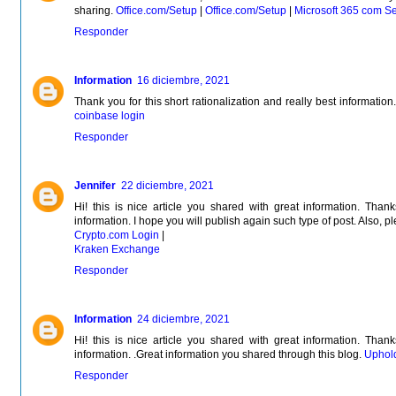
sharing.
Office.com/Setup
|
Office.com/Setup
|
Microsoft 365 com S
Responder
Information
16 diciembre, 2021
Thank you for this short rationalization and really best information
coinbase login
Responder
Jennifer
22 diciembre, 2021
Hi! this is nice article you shared with great information. Than
information. I hope you will publish again such type of post. Also, 
Crypto.com Login
|
Kraken Exchange
Responder
Information
24 diciembre, 2021
Hi! this is nice article you shared with great information. Than
information. .Great information you shared through this blog.
Uphold
Responder