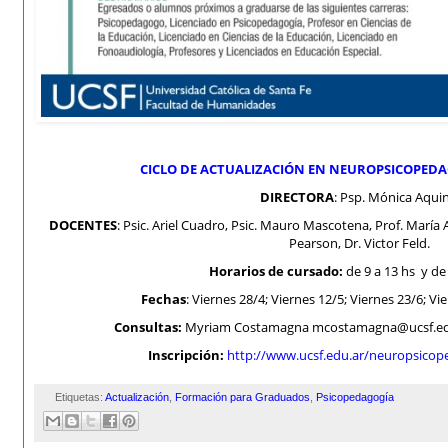
CICLO DE ACTUALIZACIÓN EN NEUROPSICOPEDAG
DIRECTORA
: Psp. Mónica Aqui
DOCENTES
: Psic. Ariel Cuadro, Psic. Mauro Mascotena, Prof. María A
Pearson, Dr. Victor Feld.
Horarios de cursado:
de 9 a 13 hs y de
Fechas
: Viernes 28/4; Viernes 12/5; Viernes 23/6; Vi
Consultas:
Myriam Costamagna mcostamagna@ucsf.edu.
Inscripción:
http://www.ucsf.edu.ar/neuropsicope
Etiquetas:
Actualización
,
Formación para Graduados
,
Psicopedagogía