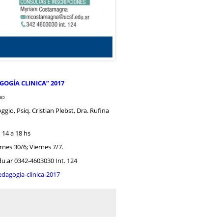
OGÍA CLINICA” 2017
no
ggio, Psiq. Cristian Plebst, Dra. Rufina
 14 a 18 hs
ernes 30/6; Viernes 7/7.
ar 0342-4603030 Int. 124
dagogia-clinica-2017