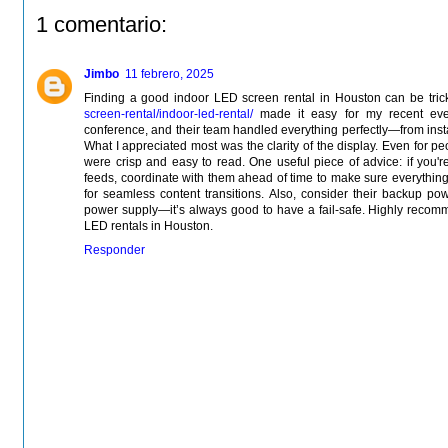
1 comentario:
Jimbo
11 febrero, 2025
Finding a good indoor LED screen rental in Houston can be tric
screen-rental/indoor-led-rental/
made it easy for my recent eve
conference, and their team handled everything perfectly—from insta
What I appreciated most was the clarity of the display. Even for peo
were crisp and easy to read. One useful piece of advice: if you'r
feeds, coordinate with them ahead of time to make sure everything
for seamless content transitions. Also, consider their backup p
power supply—it’s always good to have a fail-safe. Highly recom
LED rentals in Houston.
Responder