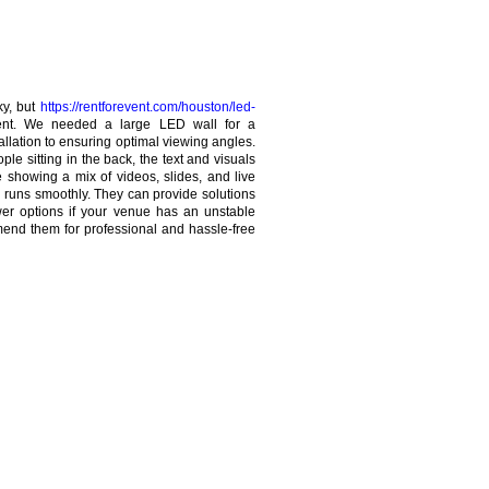
ky, but
https://rentforevent.com/houston/led-
nt. We needed a large LED wall for a
llation to ensuring optimal viewing angles.
ple sitting in the back, the text and visuals
e showing a mix of videos, slides, and live
 runs smoothly. They can provide solutions
ower options if your venue has an unstable
mend them for professional and hassle-free