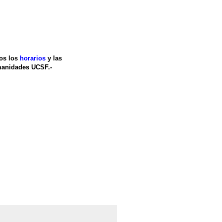
dos los
horarios
y las
manidades UCSF.-