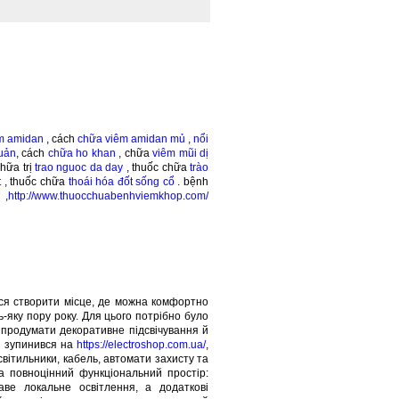
m amidan
, cách
chữa viêm amidan mủ
,
nổi
uản
, cách
chữa ho khan
, chữa
viêm mũi dị
chữa trị
trao nguoc da day
, thuốc chữa
trào
t
, thuốc chữa
thoái hóa đốt sống cổ
. bệnh
,
http://www.thuocchuabenhviemkhop.com/
ося створити місце, де можна комфортно
ь-яку пору року. Для цього потрібно було
 продумати декоративне підсвічування й
і зупинився на
https://electroshop.com.ua/
,
світильники, кабель, автомати захисту та
а повноцінний функціональний простір:
аве локальне освітлення, а додаткові