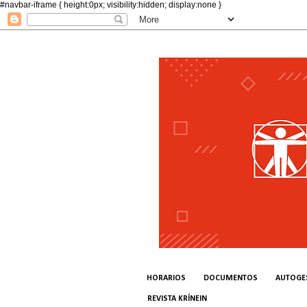
#navbar-iframe { height:0px; visibility:hidden; display:none }
HORARIOS
DOCUMENTOS
AUTOGE
REVISTA KRÍNEIN