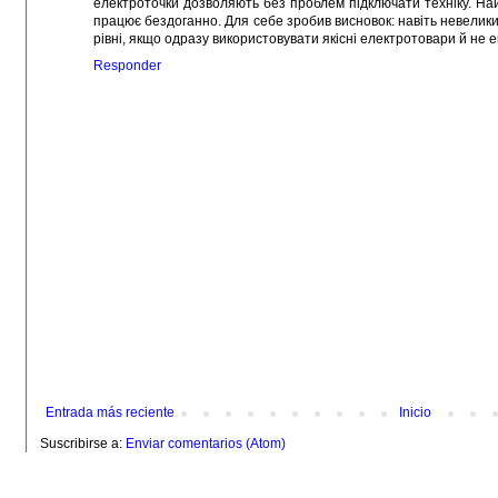
електроточки дозволяють без проблем підключати техніку. На
працює бездоганно. Для себе зробив висновок: навіть невелик
рівні, якщо одразу використовувати якісні електротовари й не
Responder
Entrada más reciente
Inicio
Suscribirse a:
Enviar comentarios (Atom)