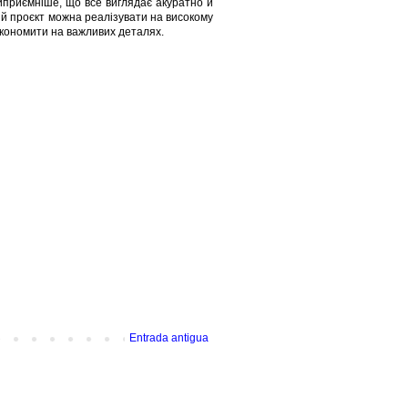
йприємніше, що все виглядає акуратно й
ий проєкт можна реалізувати на високому
 економити на важливих деталях.
Entrada antigua