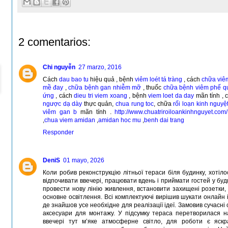
2 comentarios:
Chi nguyễn
27 marzo, 2016
Cách
dau bao tu
hiệu quả , bệnh
viêm loét tá tràng
, cách
chữa viê
mề đay
,
chữa bệnh gan nhiễm mỡ
, thuốc
chữa bệnh viêm phế q
ứng
, cách
dieu tri viem xoang
, bệnh
viem loet da day
mãn tính , 
ngược dạ dày
thực quản,
chua rung toc
, chữa
rối loạn kinh nguyệ
viêm gan b
mãn tính .
http://www.chuatriroiloankinhnguyet.com/
,
chua viem amidan
,
amidan hoc mu
,
benh dai trang
Responder
DeniS
01 mayo, 2026
Коли робив реконструкцію літньої тераси біля будинку, хотіл
відпочивати ввечері, працювати вдень і приймати гостей у буд
провести нову лінію живлення, встановити захищені розетки,
основне освітлення. Всі комплектуючі вирішив шукати онлайн 
де знайшов усе необхідне для реалізації ідеї. Замовив сучасні 
аксесуари для монтажу. У підсумку тераса перетворилася н
ввечері тут м’яке атмосферне світло, для роботи є яскр