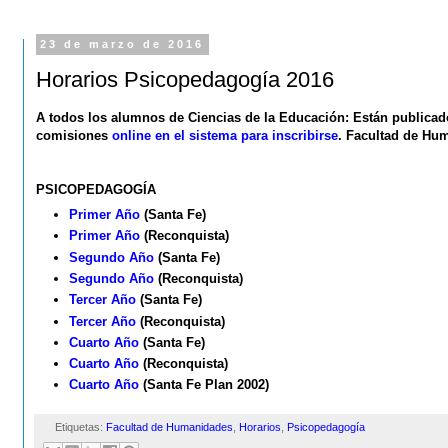
23 de marzo de 2016
Horarios Psicopedagogía 2016
A todos los alumnos de Ciencias de la Educación: Están publica
comisiones
online en el sistema para inscribirse
.
Facultad de Hu
PSICOPEDAGOGÍA
Primer Año
(Santa Fe)
Primer Año
(Reconquista)
Segundo Año
(Santa Fe)
Segundo Año
(Reconquista)
Tercer Año
(Santa Fe)
Tercer Año
(Reconquista)
Cuarto Año
(Santa Fe)
Cuarto Año
(Reconquista)
Cuarto Año
(Santa Fe Plan 2002)
Etiquetas:
Facultad de Humanidades
,
Horarios
,
Psicopedagogía